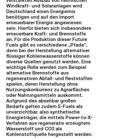
verstärkten Ausbau von heimischen
Windkraft- und Solaranlagen wird
Deutschland einen Energiemix
benötigen und auf den Import
erneuerbarer Energie angewiesen
sein. Hierfür bieten sich insbesondere
erneuerbare Kraft- und Brennstoffe
an. Für die Produktion dieser Future
Fuels gibt es verschiedene „Pfade“,
denn bei der Herstellung alternativer
flüssiger Kohlenwasserstoffe können
diverse Quellen genutzt werden. Eine
wichtige Rolle werden zum Beispiel
alternative Brennstoffe aus
regenerativen Abfall- und Reststoffen
spielen, deren Herstellung ohne
Nutzungskonkurrenz zu Agrarflächen
oder Nahrungsmitteln auskommt.
Aufgrund des absehbar großen
Bedarfs gelten zudem E-Fuels als
unverzichtbar, also synthetische
Energieträger, die mittels Power-to-X-
Verfahren aus regenerativ erzeugtem
Wasserstoff und CO2 als
Kohlenstoffquelle hergestellt werden.