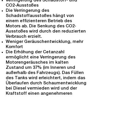
Verringerung des Schadstoff- und
CO2-Ausstoßes
Die Verringerung des
Schadstoffausstoßes hängt von
einem effizienteren Betrieb des
Motors ab. Die Senkung des CO2-
Ausstoßes wird durch den reduzierten
Verbrauch erzielt.
Weniger Geräuschentwicklung, mehr
Komfort
Die Erhöhung der Cetanzahl
ermöglicht eine Verringerung des
Motorengeräusches im kalten
Zustand um 37% (im Inneren und
außerhalb des Fahrzeugs). Das Füllen
des Tanks wird erleichtert, indem das
Überlaufen durch Schaumentwicklung
bei Diesel vermieden wird und der
Kraftstoff einen angenehmeren
Geruch ausströmt.
Zusammensetzung und Verwendung:
Cetanzahl: Durchschnittlich 54
Wichtigste Bestandteile: