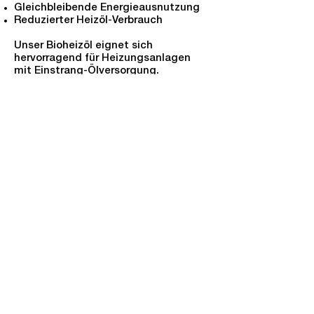
Gleichbleibende Energieausnutzung
Reduzierter Heizöl-Verbrauch
Unser Bioheizöl eignet sich
hervorragend für Heizungsanlagen
mit Einstrang-Ölversorgung.
Wenn Sie Bioheizöl mit einer älteren
Ölheizung nutzen, sollten Sie Ihre
Ölpumpe, Schläuche und Dichtungen
auf FAME-Tauglichkeit überprüfen.
Impressum
Datenschutz
Verwendung von Cookies